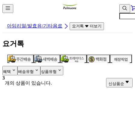
컨
앱
텐
바
츠
바
바
로
아임리얼/발효유/기타음료
요거톡
더보기
로
가
가
기
요거톡
기
혜택
배송유형
상품유형
3
개의 상품이 있습니다.
신상품순